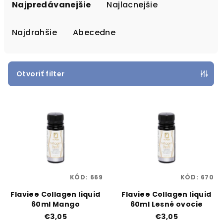
a
Najpredávanejšie
Najlacnejšie
d
e
Najdrahšie
Abecedne
n
i
e
Otvoriť filter
p
V
r
ý
o
p
d
i
u
s
k
p
t
KÓD:
669
KÓD:
670
r
o
o
Flaviee Collagen liquid
Flaviee Collagen liquid
v
60ml Mango
60ml Lesné ovocie
d
€3,05
€3,05