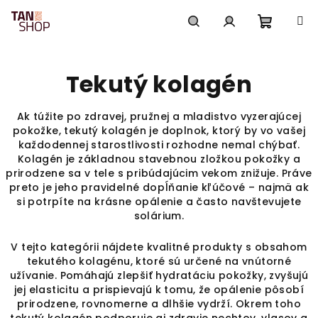
Prejsť
na
obsah
Nákup
Hľadať
Prihlásenie
Tekutý kolagén
košík
Ak túžite po zdravej, pružnej a mladistvo vyzerajúcej
pokožke, tekutý kolagén je doplnok, ktorý by vo vašej
každodennej starostlivosti rozhodne nemal chýbať.
Kolagén je základnou stavebnou zložkou pokožky a
prirodzene sa v tele s pribúdajúcim vekom znižuje. Práve
preto je jeho pravidelné dopĺňanie kľúčové – najmä ak
si potrpíte na krásne opálenie a často navštevujete
solárium.
V tejto kategórii nájdete kvalitné produkty s obsahom
tekutého kolagénu, ktoré sú určené na vnútorné
užívanie. Pomáhajú zlepšiť hydratáciu pokožky, zvyšujú
jej elasticitu a prispievajú k tomu, že opálenie pôsobí
prirodzene, rovnomerne a dlhšie vydrží. Okrem toho