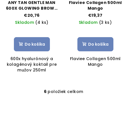
ANY TAN GENTLE MAN
Flaviee Collagen 500ml
600X GLOWING BROWN
Mango
250ML
€20,76
€19,37
Skladom
(4 ks)
Skladom
(3 ks)
Do košíka
Do košíka
600x hyalurónový a
Flaviee Collagen 500ml
kolagénový koktail pre
Mango
mužov 250ml
6
položiek celkom
O
v
l
á
d
a