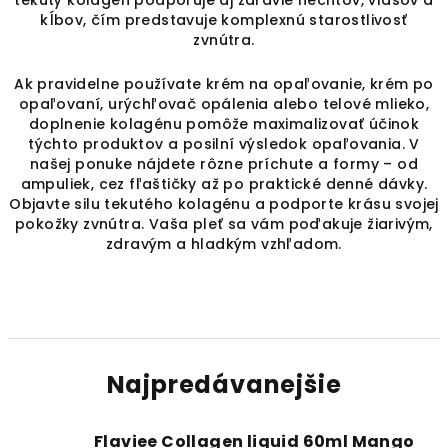
tekutý kolagén podporuje aj zdravie nechtov, vlasov a
kĺbov, čím predstavuje komplexnú starostlivosť
zvnútra.
Ak pravidelne používate krém na opaľovanie, krém po
opaľovaní, urýchľovač opálenia alebo telové mlieko,
doplnenie kolagénu pomôže maximalizovať účinok
týchto produktov a posilní výsledok opaľovania. V
našej ponuke nájdete rôzne príchute a formy – od
ampuliek, cez fľaštičky až po praktické denné dávky.
Objavte silu tekutého kolagénu a podporte krásu svojej
pokožky zvnútra. Vaša pleť sa vám poďakuje žiarivým,
zdravým a hladkým vzhľadom.
Najpredávanejšie
Flaviee Collagen liquid 60ml Mango