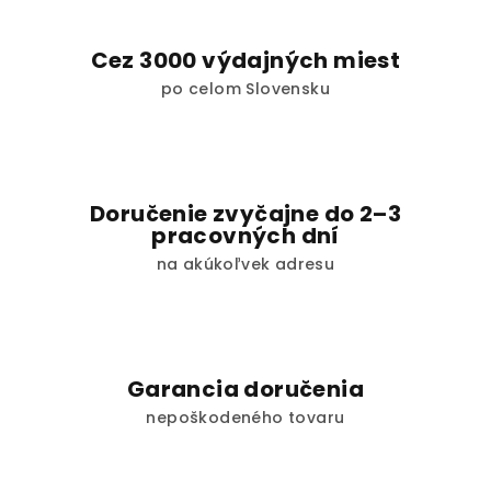
c
i
Cez 3000 výdajných miest
e
po celom Slovensku
p
r
v
k
y
Doručenie zvyčajne do 2–3
v
pracovných dní
ý
na akúkoľvek adresu
p
i
s
u
Garancia doručenia
nepoškodeného tovaru