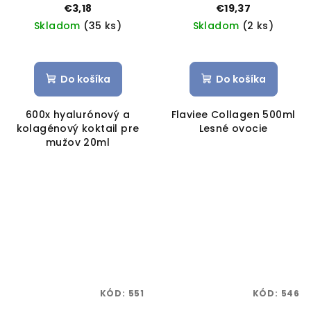
20ML
€3,18
€19,37
Skladom
(35 ks)
Skladom
(2 ks)
Do košíka
Do košíka
600x hyalurónový a
Flaviee Collagen 500ml
kolagénový koktail pre
Lesné ovocie
mužov 20ml
KÓD:
551
KÓD:
546