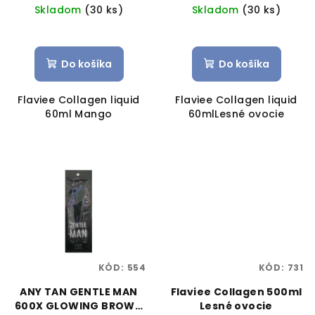
u
Skladom
(30 ks)
Skladom
(30 ks)
k
t
o
Do košíka
Do košíka
v
Flaviee Collagen liquid
Flaviee Collagen liquid
60ml Mango
60mlLesné ovocie
KÓD:
554
KÓD:
731
ANY TAN GENTLE MAN
Flaviee Collagen 500ml
600X GLOWING BROWN
Lesné ovocie