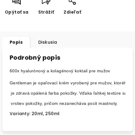
Opýtať sa
Strážiť
Zdieľať
Popis
Diskusia
Podrobný popis
600x hyalurónový a kolagénový koktail pre mužov

Gentleman je opaľovací krém vyrobený pre mužov, ktorého v
 je zdravá opálená farba pokožky. Vďaka ľahkej textúre sa rýc
 vrstiev pokožky, pričom nezanecháva pocit mastnoty.
Varianty: 20ml, 250ml