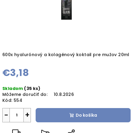
600x hyalurónový a kolagénový koktail pre mužov 20ml
€3,18
Jednotková
Skladom
(35 ks)
cena:
Môžeme doručiť do:
10.8.2026
Kód:
554
−
+
Do košíka