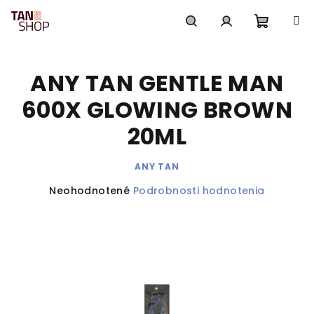
Prejsť
na
obsah
Nákup
Hľadať
Prihlásenie
ANY TAN GENTLE MAN
košík
600X GLOWING BROWN
20ML
ANY TAN
Priemerné
Neohodnotené
Podrobnosti hodnotenia
hodnotenie
produktu
je
0,0
z
5
hviezdičiek.