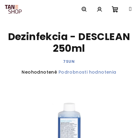
Prejsť
na
obsah
Nákup
Hľadať
Prihlásenie
Dezinfekcia - DESCLEAN
košík
250ml
7SUN
Priemerné
Neohodnotené
Podrobnosti hodnotenia
hodnotenie
produktu
je
0,0
z
5
hviezdičiek.