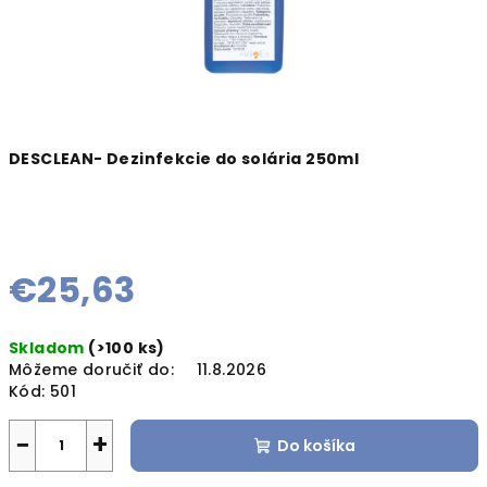
DESCLEAN- Dezinfekcie do solária 250ml
€25,63
Jednotková
Skladom
(>100 ks)
cena:
Môžeme doručiť do:
11.8.2026
Kód:
501
−
+
Do košíka