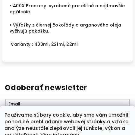
• 400X Bronzery vyrobené pre elitné a najtmavšie
opálenie.
• Výťažky z čiernej čokolády a arganového oleja
vyživujú pokožku.
Varianty : 400ml, 221ml, 22ml
Odoberať newsletter
Email
Používame súbory cookie, aby sme vám umožnili
Vložením e-mailu súhlasíte s
podmienkami
pohodlné prehliadanie webovej stránky a vďaka
ochrany osobných údajov
analýze neustále zlepšovali jej funkcie, výkon a
použiteľnosť.
Viac informácií