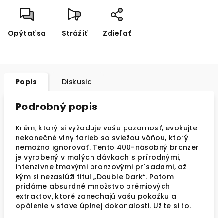
Opýtať sa
Strážiť
Zdieľať
Popis
Diskusia
Podrobný popis
Krém, ktorý si vyžaduje vašu pozornosť, evokujte
nekonečné vlny farieb so sviežou vôňou, ktorý
nemožno ignorovať. Tento 400-násobný bronzer
je vyrobený v malých dávkach s prírodnými,
intenzívne tmavými bronzovými prísadami, až
kým si nezaslúži titul „Double Dark“. Potom
pridáme absurdné množstvo prémiových
extraktov, ktoré zanechajú vašu pokožku a
opálenie v stave úplnej dokonalosti. Užite si to.