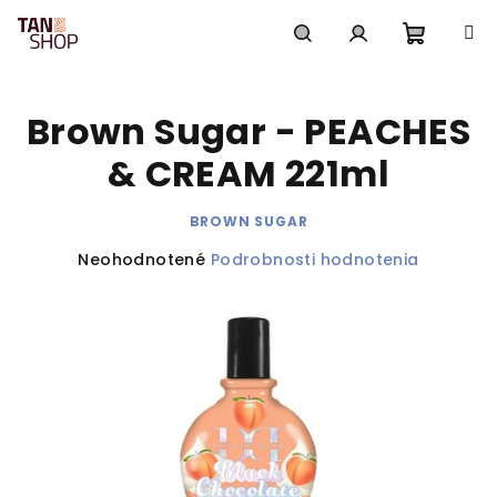
Prejsť
na
obsah
Nákup
Hľadať
Prihlásenie
Brown Sugar - PEACHES
košík
& CREAM 221ml
BROWN SUGAR
Priemerné
Neohodnotené
Podrobnosti hodnotenia
hodnotenie
produktu
je
0,0
z
5
hviezdičiek.