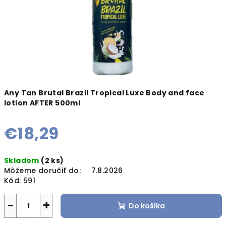
Any Tan Brutal Brazil Tropical Luxe Body and face
lotion AFTER 500ml
€18,29
Jednotková
Skladom
(2 ks)
cena:
Môžeme doručiť do:
7.8.2026
Kód:
591
−
+
Do košíka