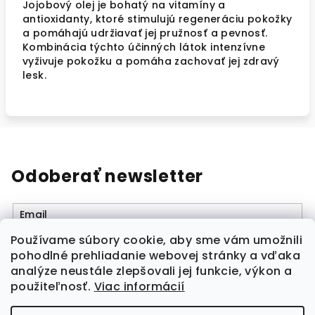
Jojobový olej je bohatý na vitamíny a
antioxidanty, ktoré stimulujú regeneráciu pokožky
a pomáhajú udržiavať jej pružnosť a pevnosť.
Kombinácia týchto účinných látok intenzívne
vyživuje pokožku a pomáha zachovať jej zdravý
lesk.
Odoberať newsletter
Email
Používame súbory cookie, aby sme vám umožnili
Vložením e-mailu súhlasíte s
podmienkami
pohodlné prehliadanie webovej stránky a vďaka
ochrany osobných údajov
analýze neustále zlepšovali jej funkcie, výkon a
použiteľnosť.
Viac informácií
Prihlásiť sa