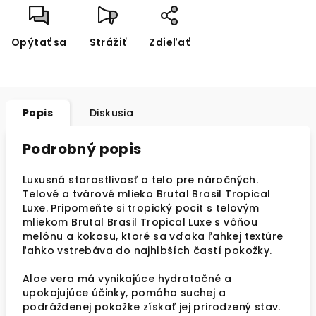
Opýtať sa
Strážiť
Zdieľať
Popis
Diskusia
Podrobný popis
Luxusná starostlivosť o telo pre náročných.
Telové a tvárové mlieko Brutal Brasil Tropical
Luxe. Pripomeňte si tropický pocit s telovým
mliekom Brutal Brasil Tropical Luxe s vôňou
melónu a kokosu, ktoré sa vďaka ľahkej textúre
ľahko vstrebáva do najhlbších častí pokožky.
Aloe vera má vynikajúce hydratačné a
upokojujúce účinky, pomáha suchej a
podráždenej pokožke získať jej prirodzený stav.