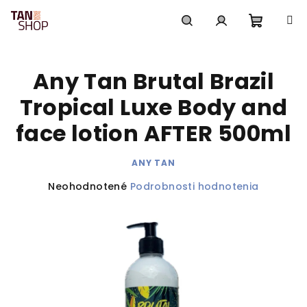
Prejsť
na
obsah
Nákup
Hľadať
Prihlásenie
Any Tan Brutal Brazil
košík
Tropical Luxe Body and
face lotion AFTER 500ml
ANY TAN
Priemerné
Neohodnotené
Podrobnosti hodnotenia
hodnotenie
produktu
je
0,0
z
5
hviezdičiek.